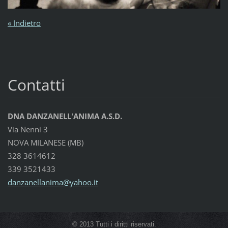
« Indietro
Contatti
DNA DANZANELL'ANIMA A.S.D.
Via Nenni 3
NOVA MILANESE (MB)
328 3614612
339 3521433
danzanel
lanima@y
ahoo.it
© 2013 Tutti i diritti riservati.