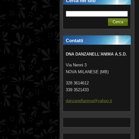
Cerca nel sito
Contatti
DNA DANZANELL'ANIMA A.S.D.
Via Nenni 3
NOVA MILANESE (MB)
328 3614612
339 3521433
danzanel
lanima@y
ahoo.it