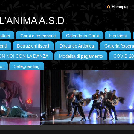
Homepage
'ANIMA A.S.D.
ttaci
Corsi e Insegnanti
Calendario Corsi
Iscrizioni
enti
Detrazioni fiscali
Direttrice Artistica
Galleria fotogra
CON NOI CON LA DANZA
Modalità di pagamento
COVID 20
si
Safeguarding