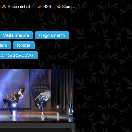
Mappa del sito
RSS
Stampa
Visita medica
Regolamento
fica
Notizie
19 / SARS-CoV-2