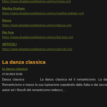
https://www.dnadanzanellanima.org/rss/storia.xml
Martha Graham
https://www.dnadanzanellanima.org/rss/martha-graham.xml
Danza
https://www.dnadanzanellanima.org/rss/danza.xml
Hip hop
https://www.dnadanzanellanima.org/rss/hip-hop.xml
ARTICOLI
https://www.dnadanzanellanima.org/rss/articoli.xml
La danza classica
la danza classica
27.04.2013 22:06
Danza classica La danza classica ed il romanticismo. La danza 
Romanticismo e trasse la sua ispirazione soprattutto dalla fiaba e dai racconti
autori ed i filosofi del romanticismo tedesco,...