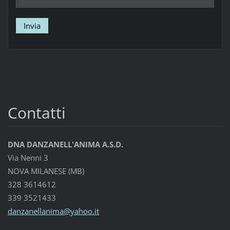
Contatti
DNA DANZANELL'ANIMA A.S.D.
Via Nenni 3
NOVA MILANESE (MB)
328 3614612
339 3521433
danzanel
lanima@y
ahoo.it