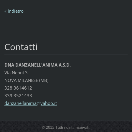
« Indietro
Contatti
DNA DANZANELL'ANIMA A.S.D.
Via Nenni 3
NOVA MILANESE (MB)
328 3614612
339 3521433
danzanel
lanima@y
ahoo.it
© 2013 Tutti i diritti riservati.