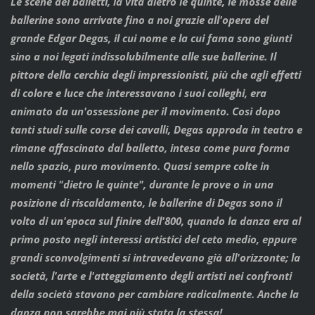
Le scene dei balletti, la vita dietro le quinte, le mosse delle
ballerine sono arrivate fino a noi grazie all'opera del
grande Edgar Degas, il cui nome e la cui fama sono giunti
sino a noi legati indissolubilmente alle sue ballerine. Il
pittore della cerchia degli impressionisti, più che agli effetti
di colore e luce che interessavano i suoi colleghi, era
animato da un'ossessione per il movimento. Così dopo
tanti studi sulle corse dei cavalli, Degas approda in teatro e
rimane affascinato dal balletto, intesa come pura forma
nello spazio, puro movimento. Quasi sempre colte in
momenti "dietro le quinte", durante le prove o in una
posizione di riscaldamento, le ballerine di Degas sono il
volto di un'epoca sul finire dell'800, quando la danza era al
primo posto negli interessi artistici del ceto medio, eppure
grandi sconvolgimenti si intravedevano già all'orizzonte; la
società, l'arte e l'atteggiamento degli artisti nei confronti
della società stavano per cambiare radicalmente. Anche la
danza non sarebbe mai più stata la stessa!