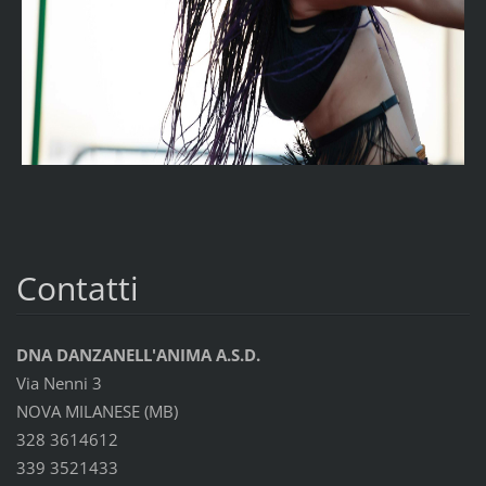
Contatti
DNA DANZANELL'ANIMA A.S.D.
Via Nenni 3
NOVA MILANESE (MB)
328 3614612
339 3521433